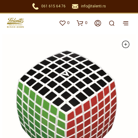
061 615 64 76
info@talenti.rs
0
0