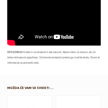
OPOZORILO!
Artikel ni za otroke do 3 leta starosti. Majhni delci so nevarni, ker jih
lahko vdihnejo ali pogoltnejo. Odstranite embalažo predno ga izročite otroku. Shrani te
informacije za poznejšo rabo.
MOŽDA ĆE VAM SE SVIDETI …