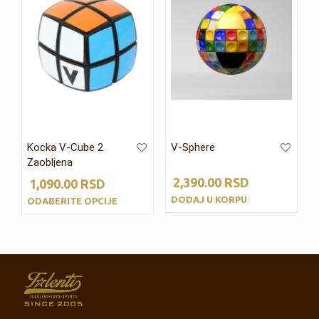
Kocka V-Cube 2
V-Sphere
Zaobljena
2,390.00
RSD
1,090.00
RSD
DODAJ U KORPU
ODABERITE OPCIJE