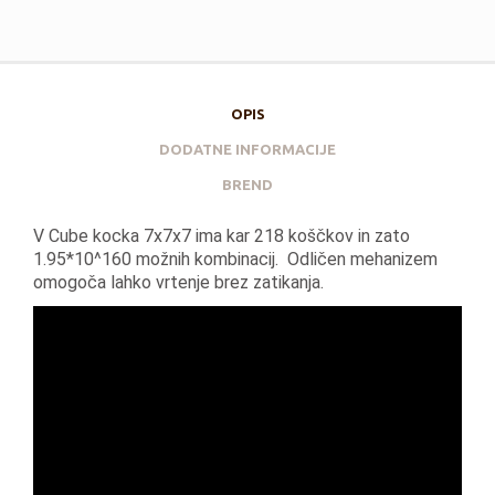
OPIS
DODATNE INFORMACIJE
BREND
V Cube kocka 7x7x7 ima kar 218 koščkov in zato
1.95*10^160 možnih kombinacij. Odličen mehanizem
omogoča lahko vrtenje brez zatikanja.