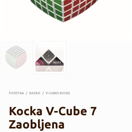
POČETNA
/
RAZNO
/
V-CUBES KOCKE
Kocka V-Cube 7
Zaobljena