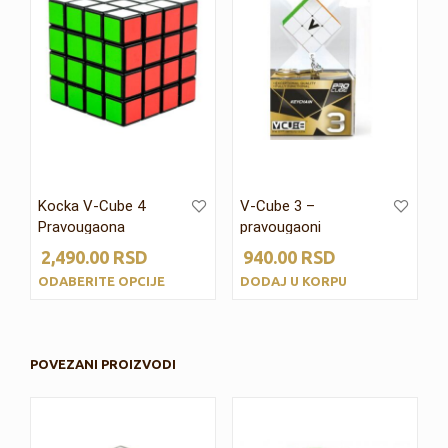
Kocka V-Cube 4
V-Cube 3 –
Pravougaona
pravougaoni
privezak za ključeve
2,490.00
RSD
940.00
RSD
ODABERITE OPCIJE
DODAJ U KORPU
POVEZANI PROIZVODI