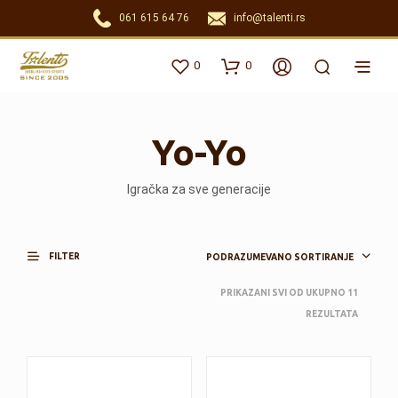
061 615 64 76
info@talenti.rs
0
0
Yo-Yo
Igračka za sve generacije
FILTER
PODRAZUMEVANO SORTIRANJE
PRIKAZANI SVI OD UKUPNO 11
REZULTATA