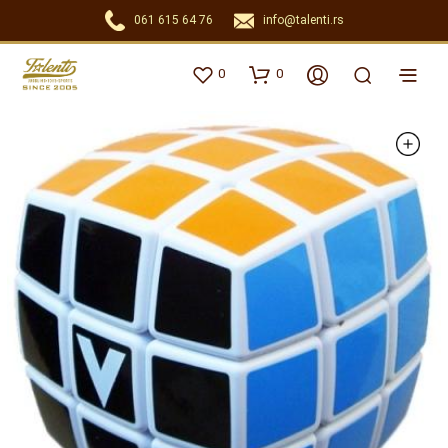
061 615 64 76
info@talenti.rs
0
0