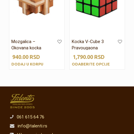
Mozgalica –
Kocka V-Cube 3
Okovana kocka
Pravougaona
940.00
RSD
1,790.00
RSD
DODAJ U KORPU
ODABERITE OPCIJE
061 615 64 76
info@talenti.rs