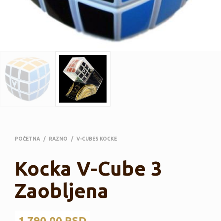
POČETNA
/
RAZNO
/
V-CUBES KOCKE
Kocka V-Cube 3
Zaobljena
1,790.00
RSD