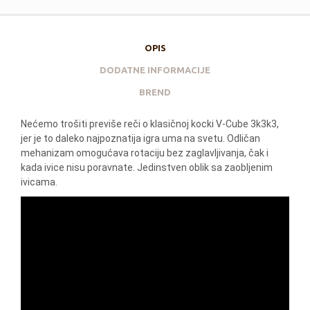
OPIS
DODATNE INFORMACIJE
BREND
Nećemo trošiti previše reči o klasičnoj kocki V-Cube 3k3k3,
jer je to daleko najpoznatija igra uma na svetu. Odličan
mehanizam omogućava rotaciju bez zaglavljivanja, čak i
kada ivice nisu poravnate. Jedinstven oblik sa zaobljenim
ivicama.