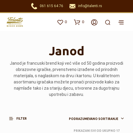
061 615 64 76
info@talenti.rs
0
0
Janod
Janod je francuski brend koji već više od 50 godina proizvodi
obrazovne igračke, prvenstveno izrađene od prirodnih
materijala, s naglaskom na drvu i kartonu. U kvalitetnom
asortimanu igračaka možete pronaći proizvode kako za
najmlađe tako i za stariju djecu, stvorene za dugotrajnu
upotrebu i zabavu.
FILTER
PODRAZUMEVANO SORTIRANJE
PRIKAZANI SVI OD UKUPNO 17