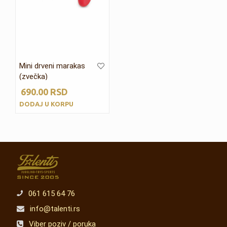
Mini drveni marakas
(zvečka)
690.00
RSD
DODAJ U KORPU
061 615 64 76
info@talenti.rs
Viber poziv / poruka