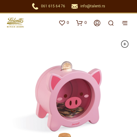
061 615 64 76
info@talenti.rs
0
0