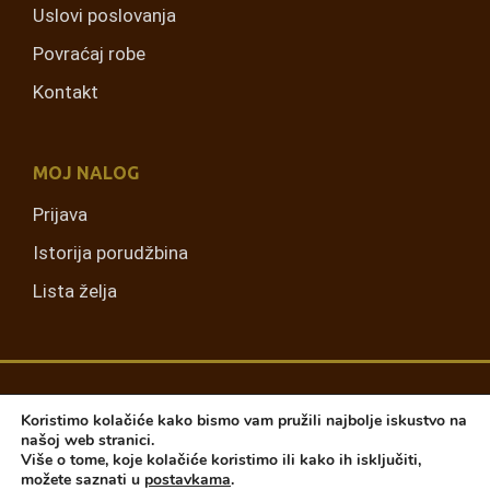
Uslovi poslovanja
Povraćaj robe
Kontakt
MOJ NALOG
Prijava
Istorija porudžbina
Lista želja
Koristimo kolačiće kako bismo vam pružili najbolje iskustvo na
našoj web stranici.
Više o tome, koje kolačiće koristimo ili kako ih isključiti,
možete saznati u
postavkama
.