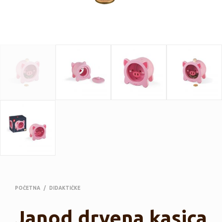
POČETNA
/
DIDAKTIČKE
Janod drvena kasica