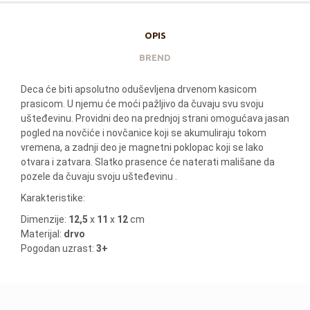
OPIS
BREND
Deca će biti apsolutno oduševljena drvenom kasicom
prasicom. U njemu će moći pažljivo da čuvaju svu svoju
ušteđevinu. Providni deo na prednjoj strani omogućava jasan
pogled na novčiće i novčanice koji se akumuliraju tokom
vremena, a zadnji deo je magnetni poklopac koji se lako
otvara i zatvara. Slatko prasence će naterati mališane da
pozele da čuvaju svoju ušteđevinu .
Karakteristike:
Dimenzije:
12,5
x
11
x
12
cm
Materijal:
drvo
Pogodan uzrast:
3+