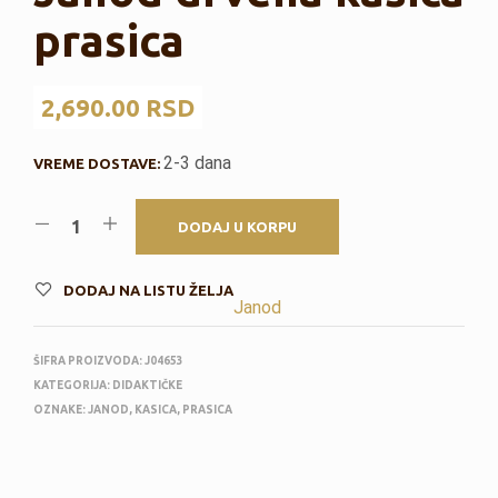
prasica
2,690.00
RSD
2-3 dana
VREME DOSTAVE:
DODAJ U KORPU
DODAJ NA LISTU ŽELJA
Janod
ŠIFRA PROIZVODA:
J04653
KATEGORIJA:
DIDAKTIČKE
OZNAKE:
JANOD
,
KASICA
,
PRASICA