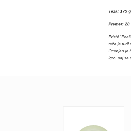
Teža: 175 g
Premer:
28
Frizbi “Fee
teža je tudi
Ocenjen je b
igro, saj se 