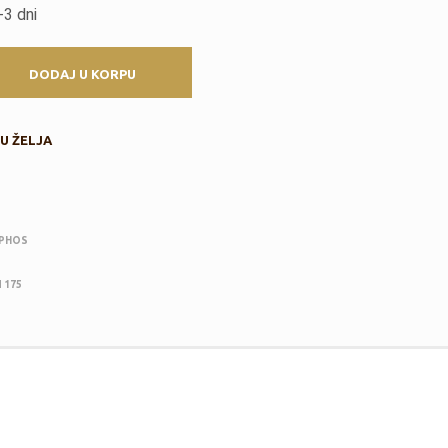
I
-3 dni
Z
V
O
DODAJ U KORPU
D
A
U
K
U ŽELJA
O
R
P
I
.
EPHOS
 175