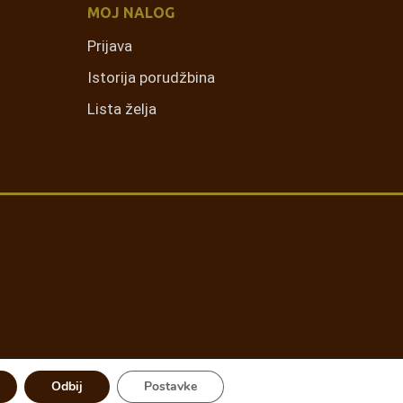
MOJ NALOG
Prijava
Istorija porudžbina
Lista želja
Odbij
Postavke