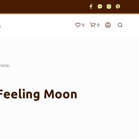
0
0
G
FRIZBI
 Feeling Moon
N
E
M
A
P
R
O