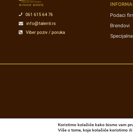
INFORMA
061 615 64 76
Podaci fi
info@talenti.rs
Brendovi
Viber poziv / poruka
Specijaln
Koristimo kolačiće kako bismo vam pruž
Više o tome, koje kolačiće koristimo ili