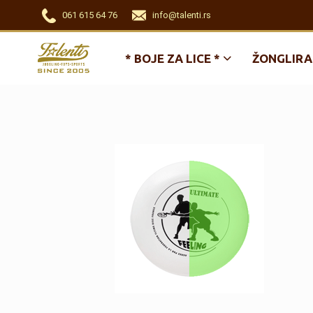
061 615 64 76
info@talenti.rs
* BOJE ZA LICE *
ŽONGLIRA