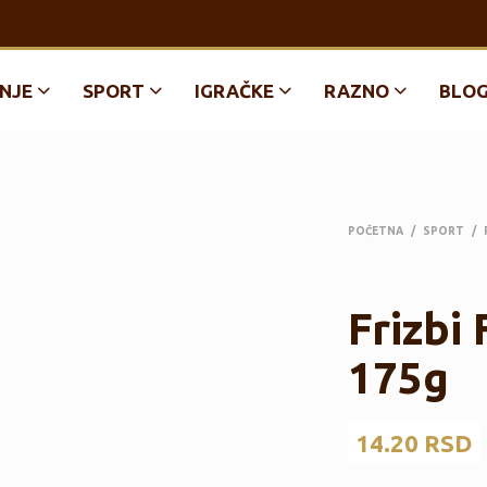
NJE
SPORT
IGRAČKE
RAZNO
BLO
POČETNA
/
SPORT
/
Frizbi
175g
14.20
RSD