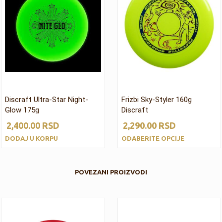
Discraft Ultra-Star Night-
Frizbi Sky-Styler 160g
Glow 175g
Discraft
2,400.00
RSD
2,290.00
RSD
DODAJ U KORPU
ODABERITE OPCIJE
POVEZANI PROIZVODI