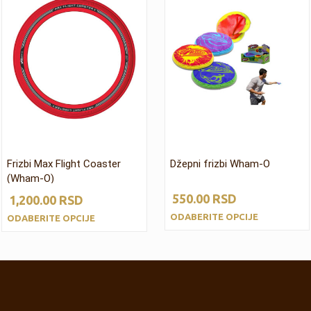
Frizbi Max Flight Coaster
Džepni frizbi Wham-O
(Wham-O)
550.00
RSD
1,200.00
RSD
ODABERITE OPCIJE
ODABERITE OPCIJE