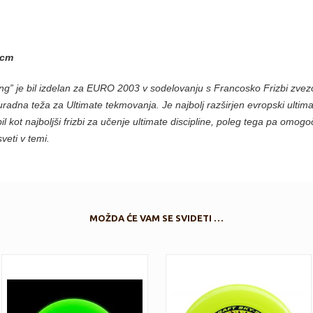
 cm
ling” je bil izdelan za EURO 2003 v sodelovanju s Francosko Frizbi zve
 uradna teža za Ultimate tekmovanja. Je najbolj razširjen evropski ultimat
il kot najboljši frizbi za učenje ultimate discipline, poleg tega pa omog
sveti v temi.
MOŽDA ĆE VAM SE SVIDETI …