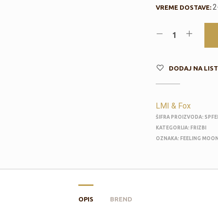
2
VREME DOSTAVE:
DODAJ NA LIST
LMI & Fox
ŠIFRA PROIZVODA:
SPF
KATEGORIJA:
FRIZBI
OZNAKA:
FEELING MOON
OPIS
BREND