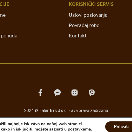
CIJE
KORISNIČKI SERVIS
rme
Uslovi poslovanja
Povraćaj robe
a ponuda
Kontakt
2024 © Talenti.rs d.o.o. - Sva prava zadržana
ili najbolje iskustvo na našoj web stranici.
Prihvati
 kako ih isključiti, možete saznati u
postavkama
.