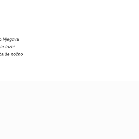
zo.Njegova
e frizbi.
oča še nočno