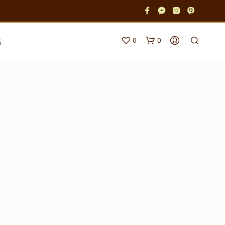
0
0
G
N
E
M
A
P
R
O