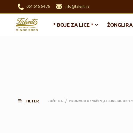
061 615 64 76
info@talenti.rs
* BOJE ZA LICE *
ŽONGLIRA
FILTER
POČETNA
/
PROIZVOD OZNAČEN „FEELING MOON 17