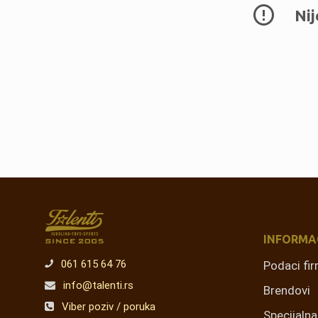
Nij
INFORMA
061 615 64 76
Podaci fi
info@talenti.rs
Brendovi
Viber poziv / poruka
Specijaln