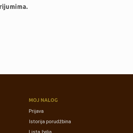
I
rijumima.
Z
V
O
D
A
U
K
O
R
P
I
.
MOJ NALOG
Prijava
Istorija porudžbina
Lista želja