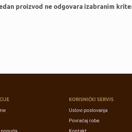
edan proizvod ne odgovara izabranim krite
CIJE
KORISNIČKI SERVIS
rme
Uslovi poslovanja
Povraćaj robe
a ponuda
Kontakt