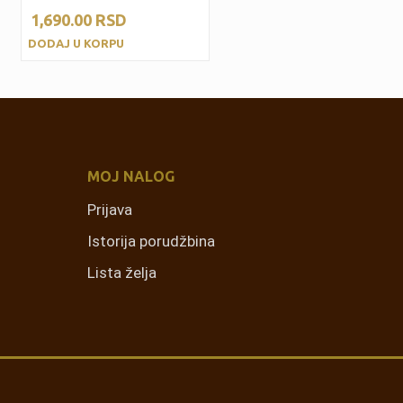
1,690.00
RSD
DODAJ U KORPU
MOJ NALOG
Prijava
Istorija porudžbina
Lista želja