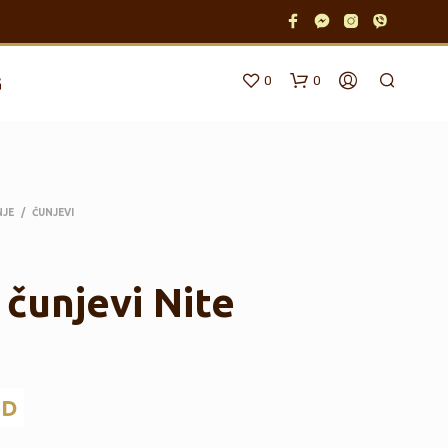
0
0
G
NJE
/
ČUNJEVI
 čunjevi Nite
N
E
M
A
P
SD
R
O