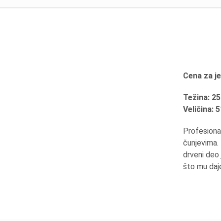
Cena za j
Težina: 25
Veličina:
Profesiona
čunjevima. 
drveni deo
što mu daj