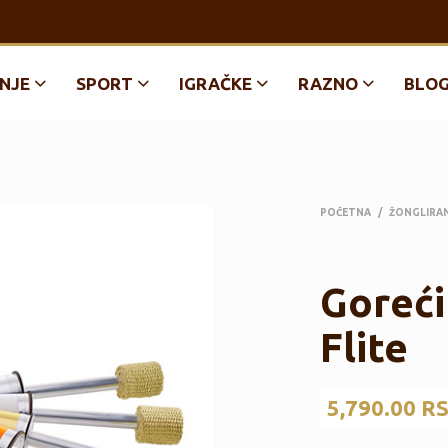
NJE
SPORT
IGRAČKE
RAZNO
BLO
POČETNA
/
ŽONGLIRA
Goreći
Flite
5,790.00
R