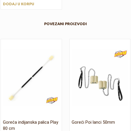
DODAJ U KORPU
POVEZANI PROIZVODI
Goreća indijanska palica Play
Goreći Poi lanci 50mm
80 cm