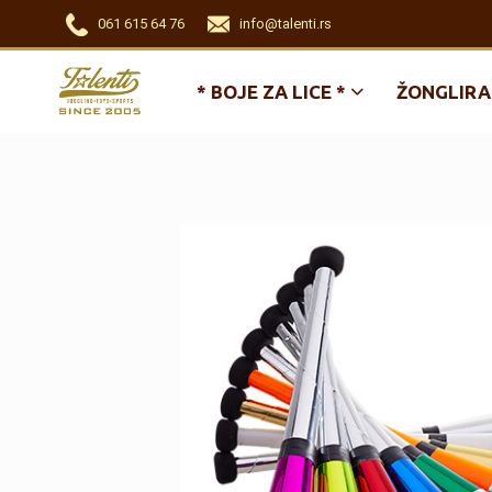
061 615 64 76
info@talenti.rs
* BOJE ZA LICE *
ŽONGLIRA