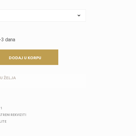
I
Z
V
O
D
A
U
-3 dana
K
O
R
DODAJ U KORPU
P
I
.
U ŽELJA
11
ATRENI REKVIZITI
LITE