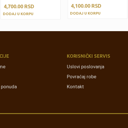
4,100.00
RSD
4,700.00
RSD
DODAJ U KORPU
DODAJ U KORPU
CIJE
KORISNIČKI SERVIS
rme
Uslovi poslovanja
Povraćaj robe
a ponuda
Kontakt