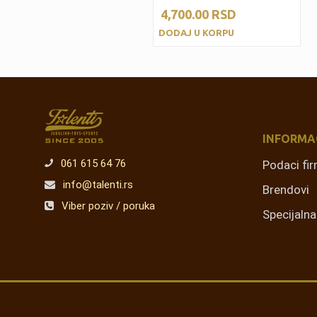
4,700.00
RSD
DODAJ U KORPU
INFORMA
061 615 64 76
Podaci fi
info@talenti.rs
Brendovi
Viber poziv / poruka
Specijaln