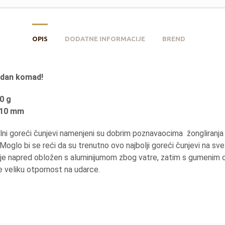
OPIS
DODATNE INFORMACIJE
BREND
edan komad!
0 g
 510 mm
lni goreći čunjevi namenjeni su dobrim poznavaocima žongliranja
Moglo bi se reći da su trenutno ovo najbolji goreći čunjevi na svet
 je napred obložen s aluminijumom zbog vatre, zatim s gumenim
e veliku otpornost na udarce.