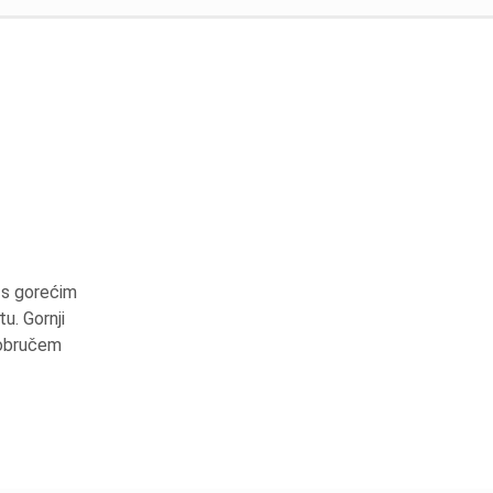
 s gorećim
u. Gornji
 obručem