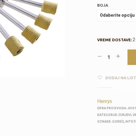
BOJA
2
VREME DOSTAVE:
DODAJ NA LIST
Henrys
ŠIFRA PROIZVODA:
J015
KATEGORIJE:
ČUNJEVI
,
V
OZNAKE:
GOREČI
,
NITE F