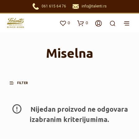
061 615 64 76
info@talenti.rs
0
0
Miselna
FILTER
Nijedan proizvod ne odgovara
izabranim kriterijumima.