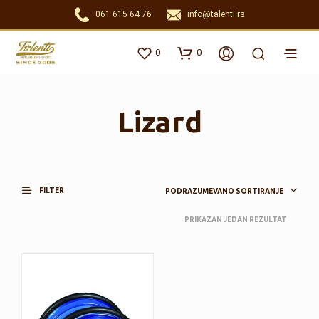
061 615 64 76
info@talenti.rs
0
0
Lizard
FILTER
PODRAZUMEVANO SORTIRANJE
PRIKAZAN JEDAN REZULTAT