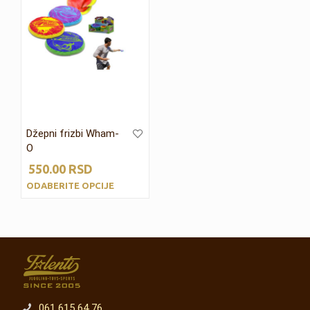
Džepni frizbi Wham-
O
550.00
RSD
ODABERITE OPCIJE
061 615 64 76