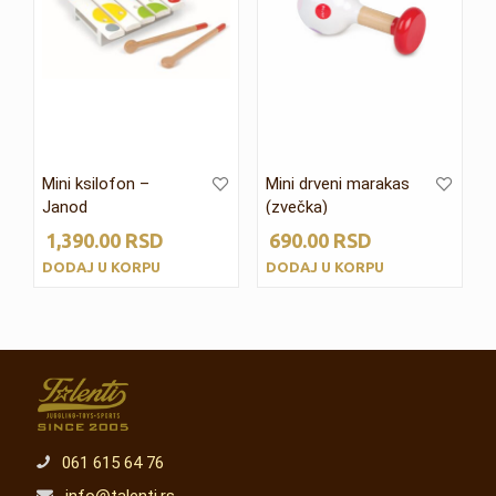
Mini ksilofon –
Mini drveni marakas
Janod
(zvečka)
1,390.00
RSD
690.00
RSD
DODAJ U KORPU
DODAJ U KORPU
061 615 64 76