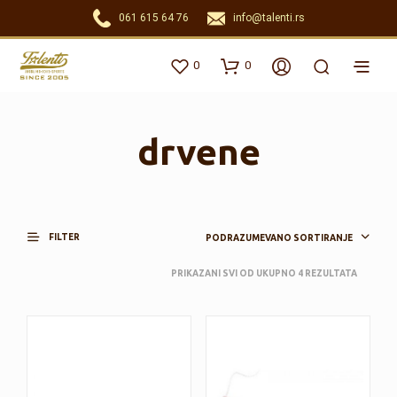
061 615 64 76
info@talenti.rs
0
0
drvene
FILTER
PODRAZUMEVANO SORTIRANJE
PRIKAZANI SVI OD UKUPNO 4 REZULTATA