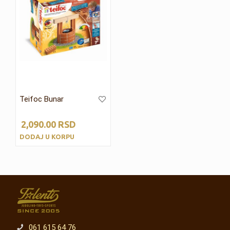
Teifoc Bunar
2,090.00
RSD
DODAJ U KORPU
061 615 64 76