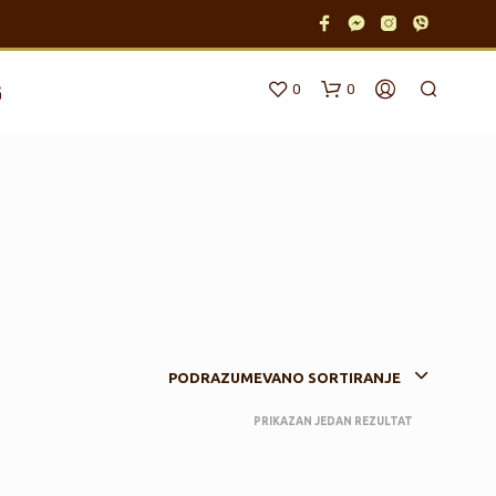
0
0
G
N
E
PODRAZUMEVANO SORTIRANJE
M
A
PRIKAZAN JEDAN REZULTAT
P
R
O