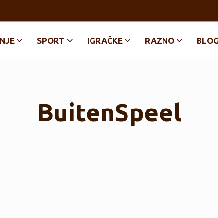
NJE
SPORT
IGRAČKE
RAZNO
BLO
BuitenSpeel