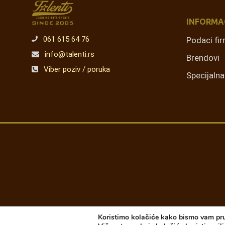
INFORMA
061 615 64 76
Podaci fi
info@talenti.rs
Brendovi
Viber poziv / poruka
Specijaln
Koristimo kolačiće kako bismo vam pruž