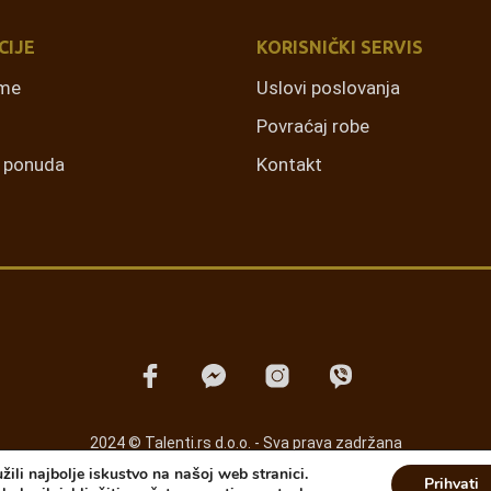
CIJE
KORISNIČKI SERVIS
rme
Uslovi poslovanja
Povraćaj robe
a ponuda
Kontakt
2024 © Talenti.rs d.o.o. - Sva prava zadržana
ili najbolje iskustvo na našoj web stranici.
Prihvati