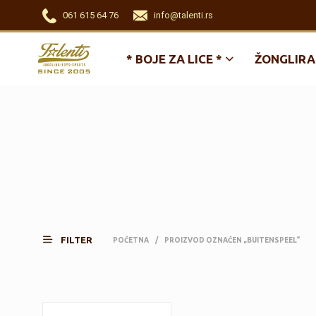
061 615 64 76
info@talenti.rs
* BOJE ZA LICE *
ŽONGLIRA
FILTER
POČETNA
/
PROIZVOD OZNAČEN „BUITENSPEEL“