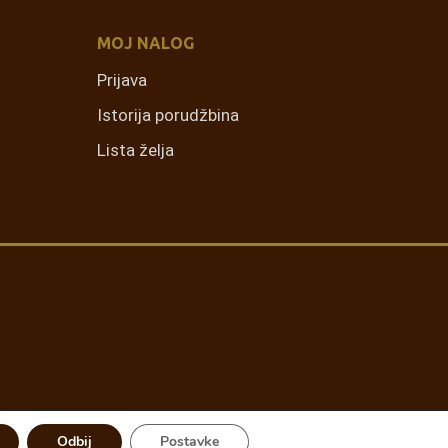
MOJ NALOG
Prijava
Istorija porudžbina
Lista želja
Odbij
Postavke