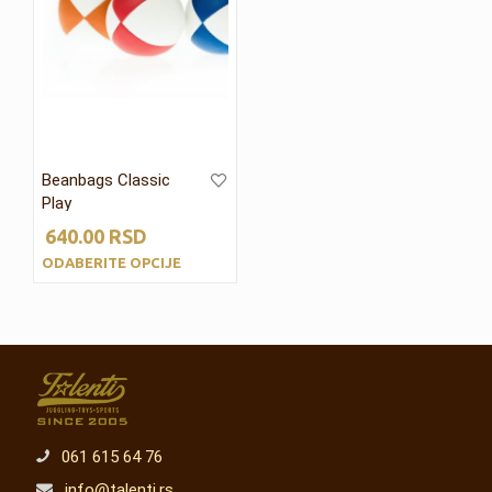
Beanbags Classic
Play
640.00
RSD
ODABERITE OPCIJE
061 615 64 76
info@talenti.rs