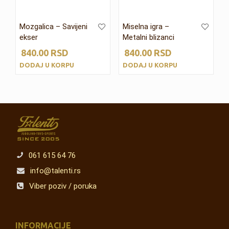
Mozgalica – Savijeni
Miselna igra –
ekser
Metalni blizanci
840.00
RSD
840.00
RSD
DODAJ U KORPU
DODAJ U KORPU
061 615 64 76
info@talenti.rs
Viber poziv / poruka
INFORMACIJE