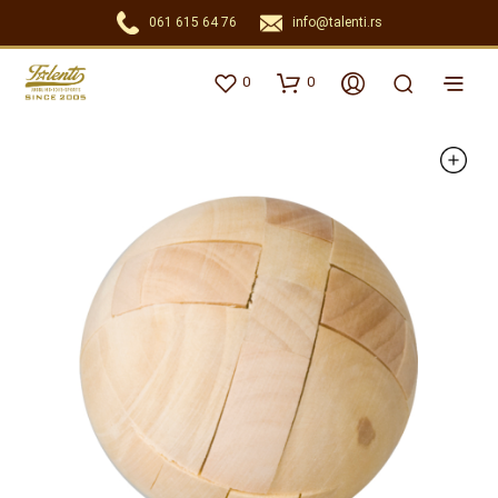
061 615 64 76
info@talenti.rs
0
0