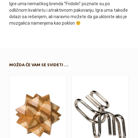
Igre uma nemačkog brenda ”Fridolin” poznate su po
odličnom kvalitetu i atraktivnom pakovanju. Igra uma takođe
dolazi sa rešenjem, ali naravno možete da ga uklonite ako je
mozgalica namenjena kao poklon
MOŽDA ĆE VAM SE SVIDETI …