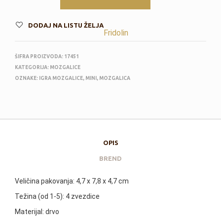
DODAJ NA LISTU ŽELJA
Fridolin
ŠIFRA PROIZVODA:
17451
KATEGORIJA:
MOZGALICE
OZNAKE:
IGRA MOZGALICE
,
MINI
,
MOZGALICA
OPIS
BREND
Veličina pakovanja: 4,7 x 7,8 x 4,7 cm
Težina (od 1-5): 4 zvezdice
Materijal: drvo