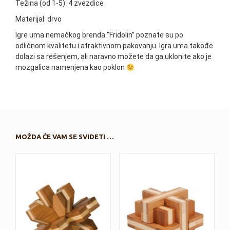
Težina (od 1-5): 4 zvezdice
Materijal: drvo
Igre uma nemačkog brenda ”Fridolin” poznate su po
odličnom kvalitetu i atraktivnom pakovanju. Igra uma takođe
dolazi sa rešenjem, ali naravno možete da ga uklonite ako je
mozgalica namenjena kao poklon
MOŽDA ĆE VAM SE SVIDETI …