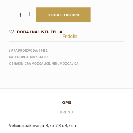
DODAJ U KORPU
DODAJ NA LISTU ŽELJA
Fridolin
ŠIFRA PROIZVODA:
17452
KATEGORIJA:
MOZGALICE
OZNAKE:
IGRA MOZGALICE
,
MINI
,
MOZGALICA
OPIS
BREND
Veličina pakovanja: 4,7 x 7,8 x 4,7 cm