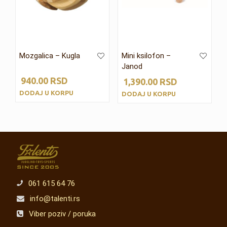
Mozgalica – Kugla
Mini ksilofon –
Janod
940.00
RSD
1,390.00
RSD
DODAJ U KORPU
DODAJ U KORPU
061 615 64 76
info@talenti.rs
Viber poziv / poruka