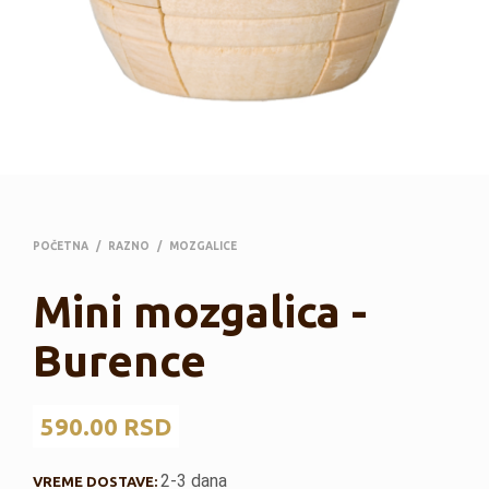
POČETNA
/
RAZNO
/
MOZGALICE
Mini mozgalica -
Burence
590.00
RSD
2-3 dana
VREME DOSTAVE: