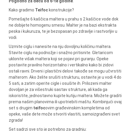
Pogodno za decu od 6-te godine
.
Kako gradimo
Teifoc
konstrukcije?
Pomešajte 6 kaščica maltera u prahu s 2 kaščice vode dok
ne dobijete homogenu smesu. Malter je na bazi ekstrakta
peska i kukuruza, te je bezopasan po zdravlje i rastvorljiv u
vodi.
Uzmite ciglu i nanesite na nju dovoljnu količinu maltera.
Stavite ciglu na podnožje i snažno pritisnite. Gletaricom
uklonite višak maltera koji se pojavi pri guranju. Opeke
postavite pravilno horizontalno i vertikalno kako bi zidovi
ostali ravni. Drveni i plastični delovi takođe se mogu učvrstiti
malterom. Ako želite srušiti strukturu, ostavite je u vodi 4 do
5 sati, a zatim operite cigle i osušite ih. Prilozeni malter
dovoljan je za višestruki sastav strukture, ali kada ga
iskoristite, jednostavno kupite kutiju maltera. Možete graditi
prema našim planovima ili upotriebiti maštu. Kombinjući ovaj
set s drugim
teifoc
ovim građevinskim kompletima od
opeke, vaše dete može stvoriti vlastiti, samoizgrađeni svet
zgrada!
Set sadrzi sve sto je potrebno za gradnju: