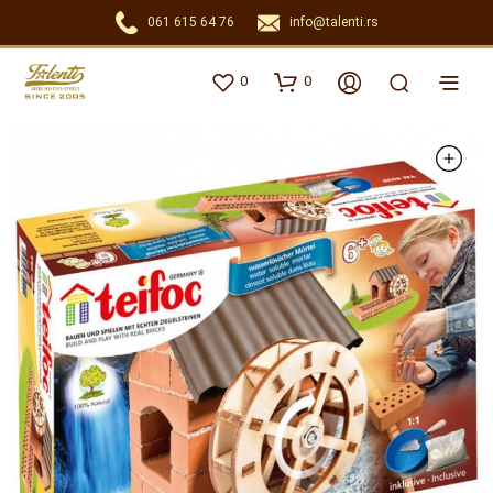
061 615 64 76
info@talenti.rs
0
0