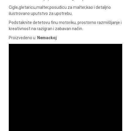
Cigle,gletaricu,malter,posudicu za malter,kao i detaljno
ilustrovano uputstvo za upotrebu.
Podstaknite detetovu finu motoriku, prostorno razmišljanje i
kreativnost na razigran i zabavan način.
Proizvedeno u:
Nemackoj