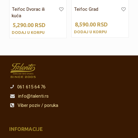
Teifoc Dvorac ili
Teifoc Grad
kuća
8,590.00
RSD
5,290.00
RSD
DODAJ U KORPU
DODAJ U KORPU
061 615 64 76
info@talenti.rs
Viber poziv / poruka
INFORMACIJE