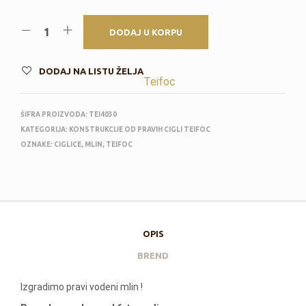
DODAJ U KORPU
DODAJ NA LISTU ŽELJA
Teifoc
ŠIFRA PROIZVODA:
TEI4030
KATEGORIJA:
KONSTRUKCIJE OD PRAVIH CIGLI TEIFOC
OZNAKE:
CIGLICE
,
MLIN
,
TEIFOC
OPIS
BREND
Izgradimo pravi vodeni mlin !