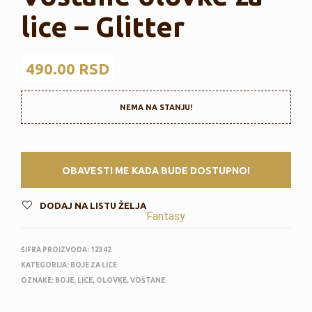
lice – Glitter
490.00
RSD
NEMA NA STANJU!
DODAJ NA LISTU ŽELJA
Fantasy
ŠIFRA PROIZVODA:
12342
KATEGORIJA:
BOJE ZA LICE
OZNAKE:
BOJE
,
LICE
,
OLOVKE
,
VOŠTANE