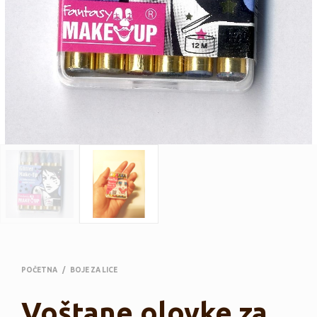
POČETNA
/
BOJE ZA LICE
Voštane olovke za