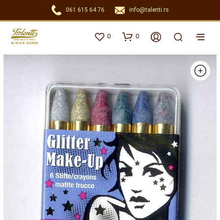
061 615 64 76
info@talenti.rs
0
0