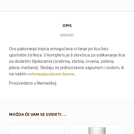
OPIS
BREND
Ovo pakovanje bojica omogućava crtanje po licu bez
upotrebe četkica. U kompletu je 6 olovčica za oslikavanje lica
sa dodatim šljokicama (srebrna, zlatna, crvena, zelena,
plava, mešana). Skidaju se jednostavno sapunom i vodom, ili
sa našim
odstranjevalcem barve
.
Proizvedeno u Nemačkoj.
MOŽDA ĆE VAM SE SVIDETI …