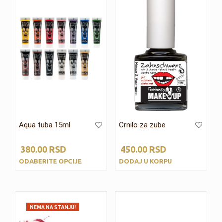
Aqua tuba 15ml
Crnilo za zube
380.00
RSD
450.00
RSD
ODABERITE OPCIJE
DODAJ U KORPU
NEMA NA STANJU!