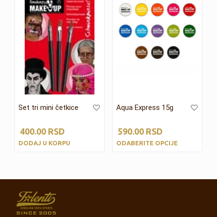
Set tri mini četkice
Aqua Express 15g
400.00
RSD
590.00
RSD
DODAJ U KORPU
ODABERITE OPCIJE