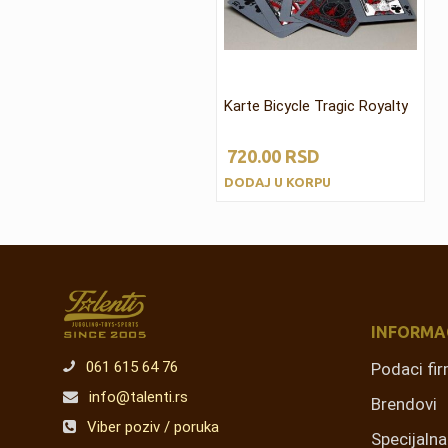
Karte Bicycle Tragic Royalty
720.00
RSD
DODAJ U KORPU
INFORMA
061 615 64 76
Podaci fi
info@talenti.rs
Brendovi
Viber poziv / poruka
Specijaln