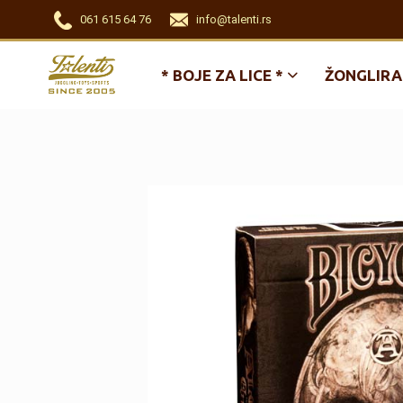
061 615 64 76
info@talenti.rs
* BOJE ZA LICE *
ŽONGLIRA