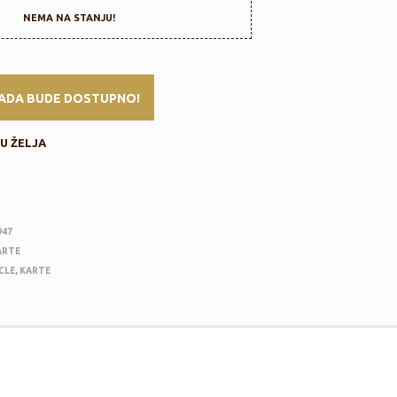
I
NEMA NA STANJU!
Z
V
O
D
A
U
K
O
U ŽELJA
R
P
I
.
947
ARTE
CLE
,
KARTE