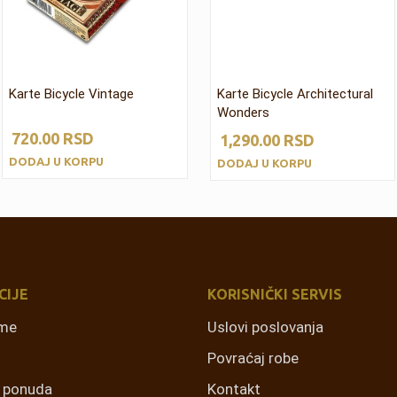
Karte Bicycle Vintage
Karte Bicycle Architectural
Wonders
720.00
RSD
1,290.00
RSD
DODAJ U KORPU
DODAJ U KORPU
CIJE
KORISNIČKI SERVIS
rme
Uslovi poslovanja
Povraćaj robe
a ponuda
Kontakt