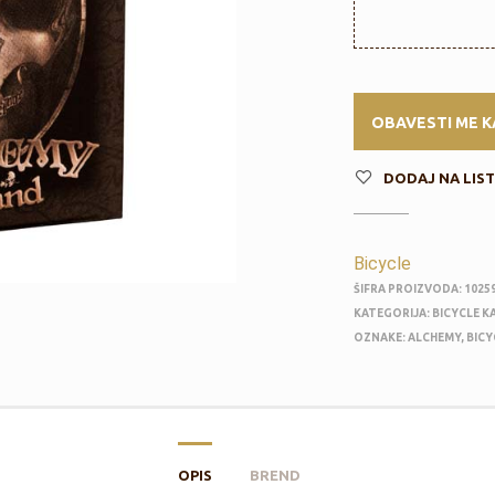
DODAJ NA LIST
Bicycle
ŠIFRA PROIZVODA:
1025
KATEGORIJA:
BICYCLE K
OZNAKE:
ALCHEMY
,
BICY
OPIS
BREND