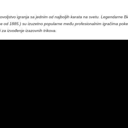
ovoljstvo igranja sa jednim od najboljih karata na svetu. Legendarne Bi
se od 1885.) su izuzetno popularne među profesionalnim igračima poker
sti za izvođenje izazovnih trikova.