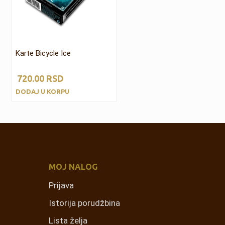
Karte Bicycle Ice
720.00
RSD
DODAJ U KORPU
MOJ NALOG
Prijava
Istorija porudžbina
Lista želja