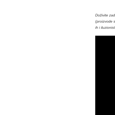
Doživite zad
(proizvode 
ih i iluzioni