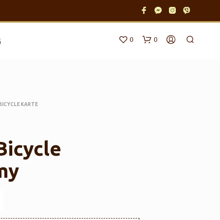
0
0
G
BICYCLE KARTE
Bicycle
N
my
E
M
A
P
R
O