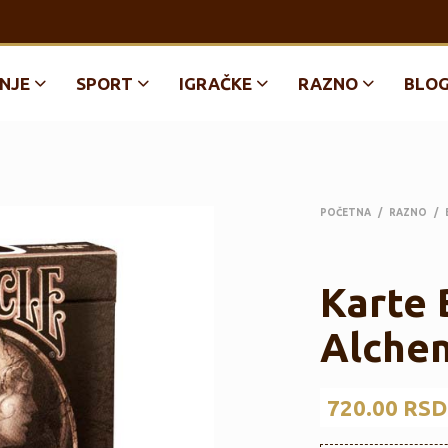
NJE
SPORT
IGRAČKE
RAZNO
BLO
POČETNA
/
RAZNO
/
Karte 
Alche
720.00
RSD